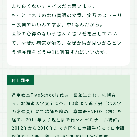
まり良くないチョイスだと思います。
もっとヒネリのない普通の文章、定番のストーリ
ー展開でいいんですよ。中1なんだから。
医術の心得のないうさんくさい僧を出しておい
て、なぜか病気が治る、なぜか馬が見つかるとい
う謎展開をどう中1は咀嚼すればいいのか。
村上翔平
進学教室FiveSchools代表。函館生まれ、札幌育
ち、北海道大学文学部卒。18歳より進学会（北大学
力増進会）にて講師を務め、卒業後ENEOS（株）を
経て、2011年より現在まで代々木ゼミナール講師。
2012年から2016年まで赤門会日本語学校にて日本語
教師としても活動。2018年札幌に「進学教室