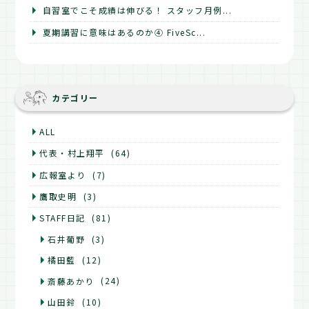
自習室でこそ成績は伸びる！ スタッフ月例...
夏期講習に意味はあるのか④ FiveSc...
カテゴリー
ALL
代表・村上翔平
(64)
広報室より
(7)
鷹取史明
(3)
STAFF日記
(81)
石井葡野
(3)
橘田藍
(12)
斎藤あかり
(24)
山田鈴
(10)