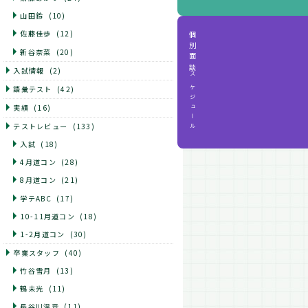
山田鈴
(10)
佐藤佳歩
(12)
個別面談
新谷奈菜
(20)
入試情報
(2)
スケジュール
語彙テスト
(42)
実績
(16)
テストレビュー
(133)
入試
(18)
4月道コン
(28)
8月道コン
(21)
学テABC
(17)
10-11月道コン
(18)
1-2月道コン
(30)
卒業スタッフ
(40)
竹谷雪月
(13)
鶴未光
(11)
長谷川温音
(11)