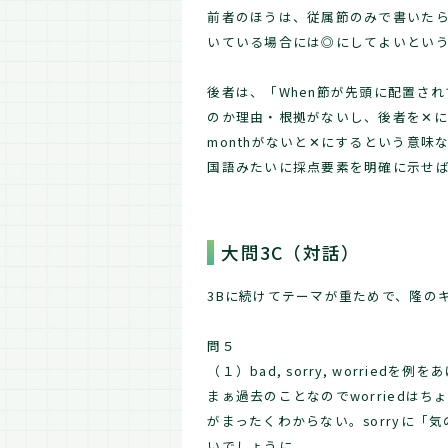
前者のほうは、従属節のみで書いた
いている場合には◎にしてよいとい
後者は、「When節が先頭に配置さ
のか理由・根拠がないし、後者を✕に
monthがないと✕にするという意味
国語みたいに採点要素を明確に示せ
大問3C（対話）
3Bに続けてテーマが重ためで、隆の
問５
（１）bad, sorry, worrie
まぁ過去のことなのでworriedはち
がまったくわからない。sorryに
いでしょうに。