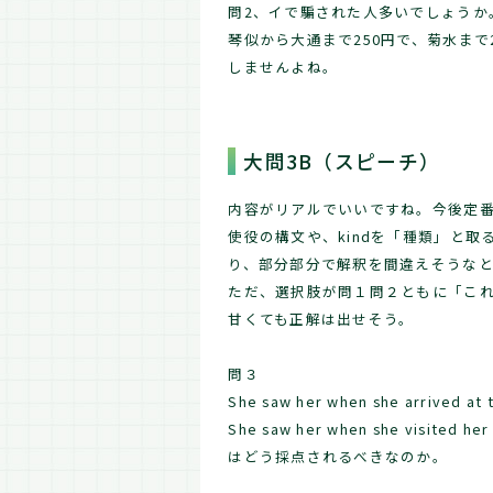
問2、イで騙された人多いでしょうか
琴似から大通まで250円で、菊水まで
しませんよね。
大問3B（スピーチ）
内容がリアルでいいですね。今後定
使役の構文や、kindを「種類」と
り、部分部分で解釈を間違えそうな
ただ、選択肢が問１問２ともに「こ
甘くても正解は出せそう。
問３
She saw her when she arrived at 
She saw her when she visited her
はどう採点されるべきなのか。