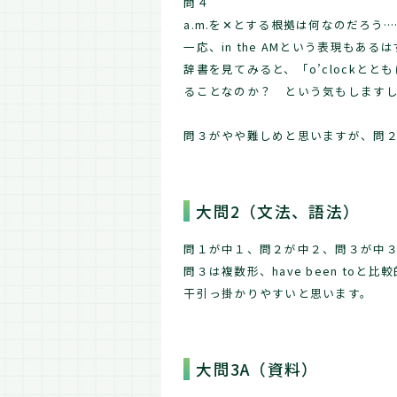
問４
a.m.を✕とする根拠は何なのだろう…
一応、in the AMという表現もある
辞書を見てみると、「o’clockと
ることなのか？ という気もします
問３がやや難しめと思いますが、問
大問2（文法、語法）
問１が中１、問２が中２、問３が中
問３は複数形、have been to
干引っ掛かりやすいと思います。
大問3A（資料）