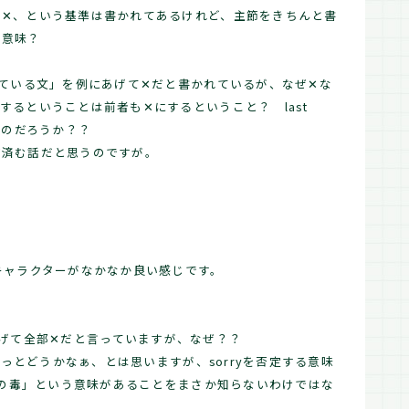
ら✕、という基準は書かれてあるけれど、主節をきちんと書
う意味？
れている文」を例にあげて✕だと書かれているが、なぜ✕な
するということは前者も✕にするということ？ last
なのだろうか？？
ば済む話だと思うのですが。
キャラクターがなかなか良い感じです。
dを例をあげて全部✕だと言っていますが、なぜ？？
ょっとどうかなぁ、とは思いますが、sorryを否定する意味
「気の毒」という意味があることをまさか知らないわけではな