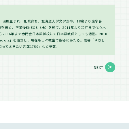
s代表。函館生まれ、札幌育ち、北海道大学文学部卒。18歳より進学会
を務め、卒業後ENEOS（株）を経て、2011年より現在まで代々木
ら2016年まで赤門会日本語学校にて日本語教師としても活動。2018
chools」を設立し、現在も日々教室で指導にあたる。著書「やさし
知っておきたい言葉1750」など多数。
NEXT