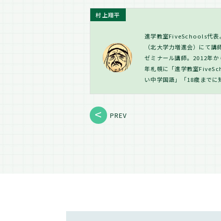
村上翔平
進学教室FiveSchool
（北大学力増進会）にて講師
ゼミナール講師。2012年か
年札幌に「進学教室FiveS
い中学国語」「18歳までに
PREV