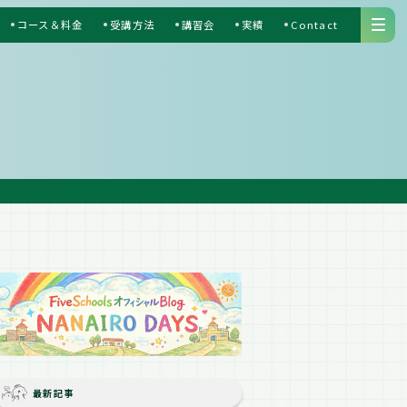
コース＆料金
受講方法
講習会
実績
Contact
S
最新記事