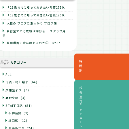
「18歳までに知っておきたい言葉1750...
「18歳までに知っておきたい言葉1750...
人様の ブログに乗っかり プロフ帳
自習室でこそ成績は伸びる！ スタッフ月
例...
夏期講習に意味はあるのか④ FiveSc...
時間割
カテゴリー
ALL
代表・村上翔平
(64)
校舎運営
広報室より
(7)
鷹取史明
(3)
STAFF日記
(81)
スケジュール
石井葡野
(3)
橘田藍
(12)
斎藤あかり
(24)