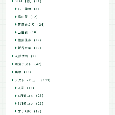
STAFF日記
(81)
石井葡野
(3)
橘田藍
(12)
斎藤あかり
(24)
山田鈴
(10)
佐藤佳歩
(12)
新谷奈菜
(20)
入試情報
(2)
語彙テスト
(42)
実績
(16)
テストレビュー
(133)
入試
(18)
4月道コン
(28)
8月道コン
(21)
学テABC
(17)