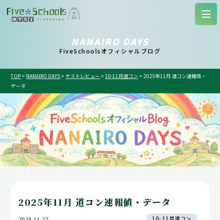
NANAIRO DAYS
FiveSchoolsオフィシャルブログ
TOP
>
NANAIRO DAYS
>
テストレビュー
>
10-11月道コン
>
2025年11月 道コン速報値・
データ
2025年11月 道コン速報値・データ
10-11月道コン
2025.11.27