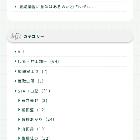
夏期講習に意味はあるのか④ FiveSc...
カテゴリー
ALL
代表・村上翔平
(64)
広報室より
(7)
鷹取史明
(3)
STAFF日記
(81)
石井葡野
(3)
橘田藍
(12)
斎藤あかり
(24)
山田鈴
(10)
佐藤佳歩
(12)