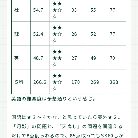
★★
社
54.7
★☆
33
55
77
☆
★★
理
52.4
★☆
28
52
77
☆
★★
英
48.7
★★
27
49
70
☆
★★
５科
268.6
★☆
170
269
368
☆
英語の難易度は予想通りという感じ。
国語は★３～４かな、と思っていたら案外★２。
「月影」の問題と、「天高し」の問題を間違える
だけで8点削られるので、85点取ってもSS60しか