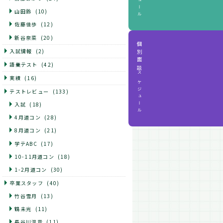
山田鈴
(10)
佐藤佳歩
(12)
新谷奈菜
(20)
個別面談
入試情報
(2)
語彙テスト
(42)
スケジュール
実績
(16)
テストレビュー
(133)
入試
(18)
4月道コン
(28)
8月道コン
(21)
学テABC
(17)
10-11月道コン
(18)
1-2月道コン
(30)
卒業スタッフ
(40)
竹谷雪月
(13)
鶴未光
(11)
長谷川温音
(11)