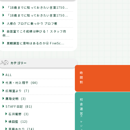
「18歳までに知っておきたい言葉1750...
「18歳までに知っておきたい言葉1750...
人様の ブログに乗っかり プロフ帳
自習室でこそ成績は伸びる！ スタッフ月
例...
夏期講習に意味はあるのか④ FiveSc...
カテゴリー
時間割
ALL
代表・村上翔平
(64)
広報室より
(7)
鷹取史明
(3)
校舎運営
STAFF日記
(81)
石井葡野
(3)
スケジュール
橘田藍
(12)
斎藤あかり
(24)