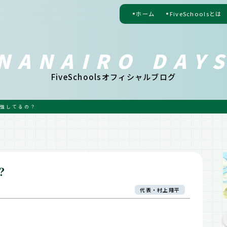
ホーム
FiveSchoolsとは
NANAIRO DAY
FiveSchoolsオフィシャルブログ
強してるの？
？
代表・村上翔平