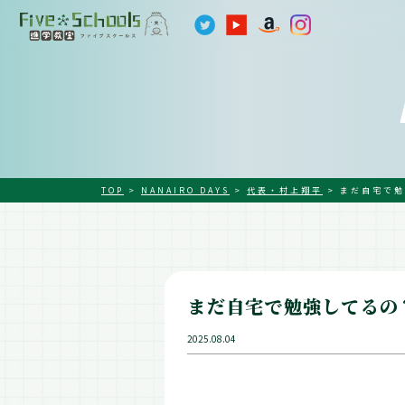
TOP
>
NANAIRO DAYS
>
代表・村上翔平
>
まだ自宅で勉
まだ自宅で勉強してるの
2025.08.04