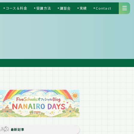
コース＆料金
受講方法
講習会
実績
Contact
S
最新記事