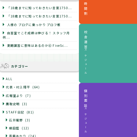
時間割
「18歳までに知っておきたい言葉1750...
「18歳までに知っておきたい言葉1750...
人様の ブログに乗っかり プロフ帳
校舎運営
自習室でこそ成績は伸びる！ スタッフ月
例...
夏期講習に意味はあるのか④ FiveSc...
スケジュール
カテゴリー
ALL
代表・村上翔平
(64)
個別面談
広報室より
(7)
鷹取史明
(3)
スケジュール
STAFF日記
(81)
石井葡野
(3)
橘田藍
(12)
斎藤あかり
(24)