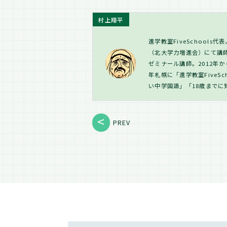
村上翔平
進学教室FiveSchool
（北大学力増進会）にて講師
ゼミナール講師。2012年か
年札幌に「進学教室FiveS
い中学国語」「18歳までに
PREV