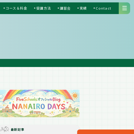
コース＆料金
受講方法
講習会
実績
Contact
S
最新記事