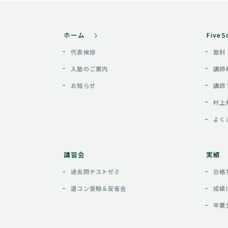
ホーム
Five
代表挨拶
塾則
入塾のご案内
講師
お知らせ
講師
村上
よく
講習会
実績
過去問テストゼミ
合格
道コン受験＆反省会
成績
卒業