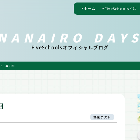
ホーム
FiveSchoolsとは
NANAIRO DAY
FiveSchoolsオフィシャルブログ
ト 第9回
回
語彙テスト