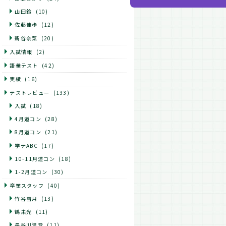
山田鈴
(10)
佐藤佳歩
(12)
新谷奈菜
(20)
入試情報
(2)
語彙テスト
(42)
実績
(16)
テストレビュー
(133)
入試
(18)
4月道コン
(28)
8月道コン
(21)
学テABC
(17)
10-11月道コン
(18)
1-2月道コン
(30)
卒業スタッフ
(40)
竹谷雪月
(13)
鶴未光
(11)
長谷川温音
(11)