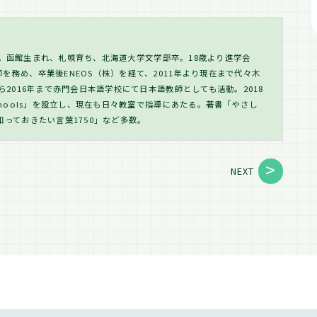
s代表。函館生まれ、札幌育ち、北海道大学文学部卒。18歳より進学会
を務め、卒業後ENEOS（株）を経て、2011年より現在まで代々木
ら2016年まで赤門会日本語学校にて日本語教師としても活動。2018
chools」を設立し、現在も日々教室で指導にあたる。著書「やさし
知っておきたい言葉1750」など多数。
NEXT