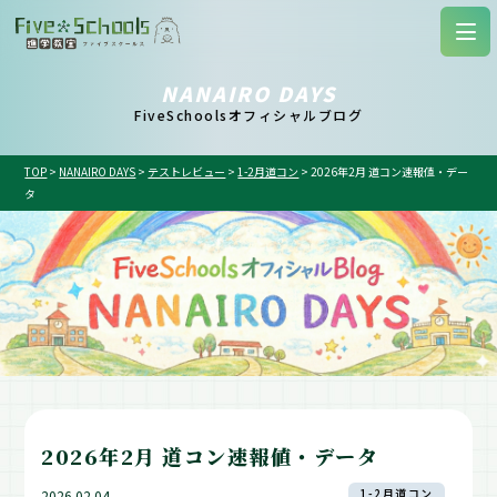
NANAIRO DAYS
FiveSchoolsオフィシャルブログ
TOP
>
NANAIRO DAYS
>
テストレビュー
>
1-2月道コン
>
2026年2月 道コン速報値・デー
タ
2026年2月 道コン速報値・データ
1-2月道コン
2026.02.04