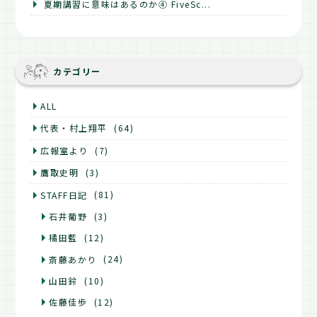
夏期講習に意味はあるのか④ FiveSc...
カテゴリー
ALL
代表・村上翔平
(64)
広報室より
(7)
鷹取史明
(3)
STAFF日記
(81)
石井葡野
(3)
橘田藍
(12)
斎藤あかり
(24)
山田鈴
(10)
佐藤佳歩
(12)