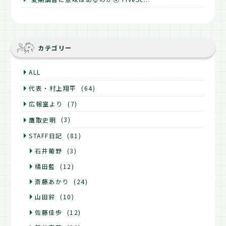
カテゴリー
ALL
代表・村上翔平
(64)
広報室より
(7)
鷹取史明
(3)
STAFF日記
(81)
石井葡野
(3)
橘田藍
(12)
斎藤あかり
(24)
山田鈴
(10)
佐藤佳歩
(12)