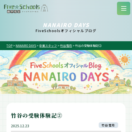
NANAIRO DAYS
FiveSchoolsオフィシャルブログ
TOP
>
NANAIRO DAYS
>
卒業スタッフ
>
竹谷雪月
>
竹谷の受験体験記②
竹谷の受験体験記②
竹谷雪月
2025.12.23