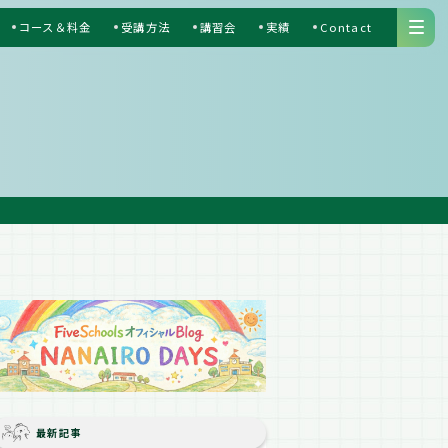
コース＆料金
受講方法
講習会
実績
Contact
S
最新記事