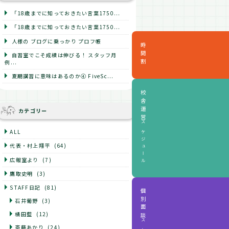
「18歳までに知っておきたい言葉1750...
「18歳までに知っておきたい言葉1750...
人様の ブログに乗っかり プロフ帳
時間割
自習室でこそ成績は伸びる！ スタッフ月
例...
夏期講習に意味はあるのか④ FiveSc...
校舎運営
カテゴリー
スケジュール
ALL
代表・村上翔平
(64)
広報室より
(7)
鷹取史明
(3)
STAFF日記
(81)
個別面談
石井葡野
(3)
橘田藍
(12)
斎藤あかり
(24)