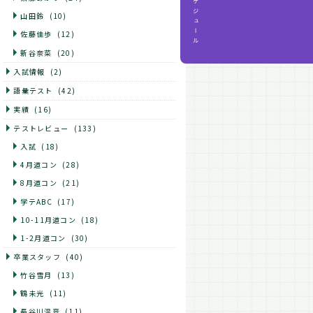
スケジュール
山田鈴
(10)
佐藤佳歩
(12)
新谷奈菜
(20)
入試情報
(2)
語彙テスト
(42)
実績
(16)
テストレビュー
(133)
入試
(18)
4月道コン
(28)
8月道コン
(21)
学テABC
(17)
10-11月道コン
(18)
1-2月道コン
(30)
卒業スタッフ
(40)
竹谷雪月
(13)
鶴未光
(11)
長谷川温音
(11)