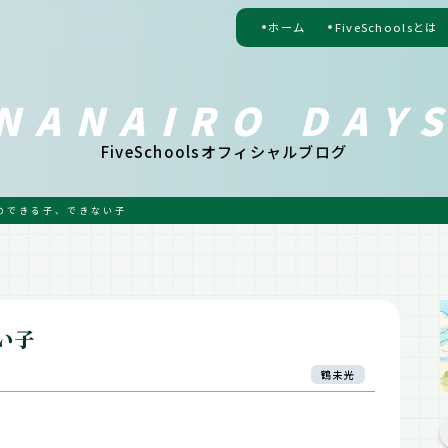
ホーム
FiveSchoolsとは
NANAIRO DAY
FiveSchoolsオフィシャルブログ
のできる子、できない子
い子
鶴未光