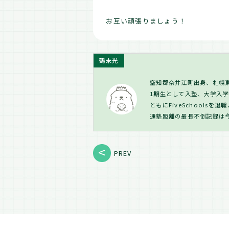
お互い頑張りましょう！
鶴未光
空知郡奈井江町出身、札幌東高
1期生として入塾、大学入学後
ともにFiveSchools
通塾距離の最長不倒記録は
PREV