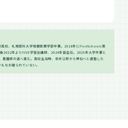
校、札幌医科大学保健医療学部卒業。2018年にFiveSchools第
2022年よりFIVE学習会講師、2024年副主任。2025年大学卒業と
を退職、看護師の道へ進む。高校生当時、奈井江町から琴似へと通塾した
今もなお破られていない。