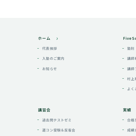
ホーム
Five
代表挨拶
塾則
入塾のご案内
講師
お知らせ
講師
村上
よく
講習会
実績
過去問テストゼミ
合格
道コン受験＆反省会
成績