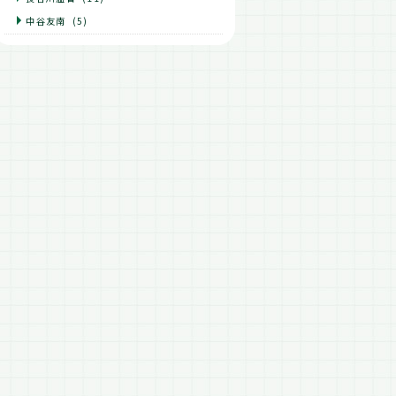
中谷友南
(5)