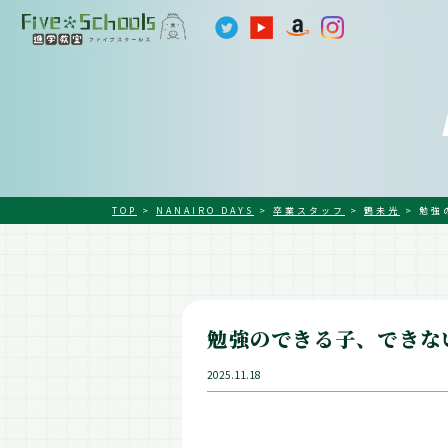
TOP
>
NANAIRO DAYS
>
卒業スタッフ
>
鶴未光
>
勉強
勉強のできる子、できな
2025.11.18