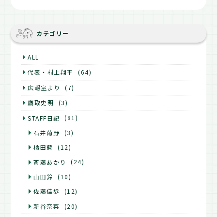
カテゴリー
ALL
代表・村上翔平
(64)
広報室より
(7)
鷹取史明
(3)
STAFF日記
(81)
石井葡野
(3)
橘田藍
(12)
斎藤あかり
(24)
山田鈴
(10)
佐藤佳歩
(12)
新谷奈菜
(20)