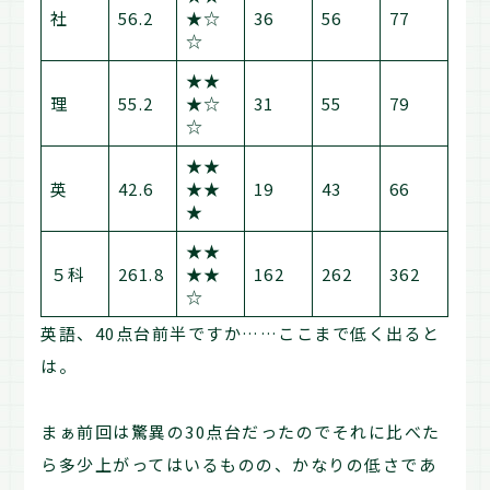
社
56.2
★☆
36
56
77
☆
★★
理
55.2
★☆
31
55
79
☆
★★
英
42.6
★★
19
43
66
★
★★
５科
261.8
★★
162
262
362
☆
英語、40点台前半ですか……ここまで低く出ると
は。
まぁ前回は驚異の30点台だったのでそれに比べた
ら多少上がってはいるものの、かなりの低さであ