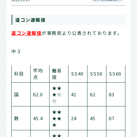
道コン速報値
道コン速報値
が事務局より公表されております。
中３
平均
難易
科目
SS40
SS50
SS60
点
度
★★
国
62.0
★☆
41
62
83
☆
★★
数
45.4
★★
24
45
67
★
★★