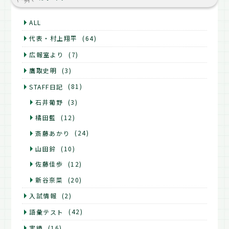
ALL
代表・村上翔平
(64)
広報室より
(7)
鷹取史明
(3)
STAFF日記
(81)
石井葡野
(3)
橘田藍
(12)
斎藤あかり
(24)
山田鈴
(10)
佐藤佳歩
(12)
新谷奈菜
(20)
入試情報
(2)
語彙テスト
(42)
実績
(16)