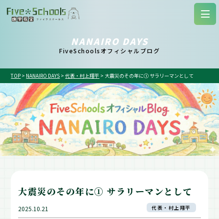
NANAIRO DAYS
FiveSchoolsオフィシャルブログ
TOP
>
NANAIRO DAYS
>
代表・村上翔平
>
大震災のその年に① サラリーマンとして
大震災のその年に① サラリーマンとして
代表・村上翔平
2025.10.21