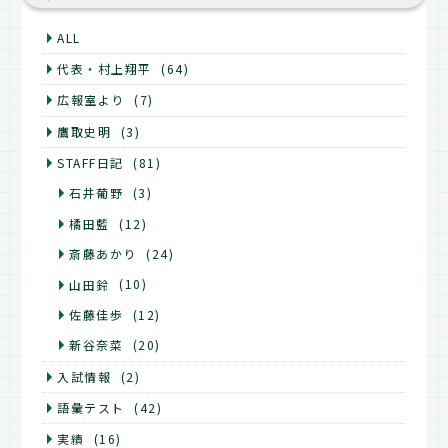
ALL
代表・村上翔平
(64)
広報室より
(7)
鷹取史明
(3)
STAFF日記
(81)
石井葡野
(3)
橘田藍
(12)
斎藤あかり
(24)
山田鈴
(10)
佐藤佳歩
(12)
新谷奈菜
(20)
入試情報
(2)
語彙テスト
(42)
実績
(16)