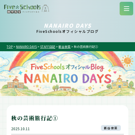
NANAIRO DAYS
FiveSchoolsオフィシャルブログ
TOP
>
NANAIRO DAYS
>
STAFF日記
>
新谷奈菜
>
秋の芸術旅行記①
秋の芸術旅行記①
新谷奈菜
2025.10.11