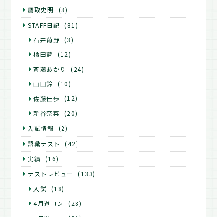
鷹取史明
(3)
STAFF日記
(81)
石井葡野
(3)
橘田藍
(12)
斎藤あかり
(24)
山田鈴
(10)
佐藤佳歩
(12)
新谷奈菜
(20)
入試情報
(2)
語彙テスト
(42)
実績
(16)
テストレビュー
(133)
入試
(18)
4月道コン
(28)