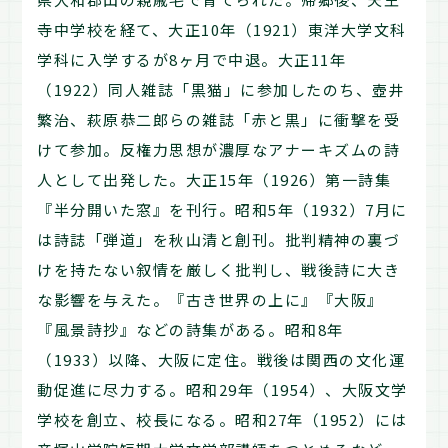
寺中学校を経て、大正10年（1921）東洋大学文科
学科に入学するが8ヶ月で中退。大正11年
（1922）同人雑誌「黒猫」に参加したのち、壺井
繁治、萩原恭二郎らの雑誌「赤と黒」に衝撃を受
けて参加。反権力思想が濃厚なアナーキズムの詩
人として出発した。大正15年（1926）第一詩集
『半分開いた窓』を刊行。昭和5年（1932）7月に
は詩誌「弾道」を秋山清と創刊。批判精神の裏づ
けを持たない叙情を厳しく批判し、戦後詩に大き
な影響を与えた。『古き世界の上に』『大阪』
『風景詩抄』などの詩集がある。昭和8年
（1933）以降、大阪に定住。戦後は関西の文化運
動促進に尽力する。昭和29年（1954）、大阪文学
学校を創立、校長になる。昭和27年（1952）には