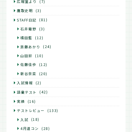
広報室より
(7)
鷹取史明
(3)
STAFF日記
(81)
石井葡野
(3)
橘田藍
(12)
斎藤あかり
(24)
山田鈴
(10)
佐藤佳歩
(12)
新谷奈菜
(20)
入試情報
(2)
語彙テスト
(42)
実績
(16)
テストレビュー
(133)
入試
(18)
4月道コン
(28)