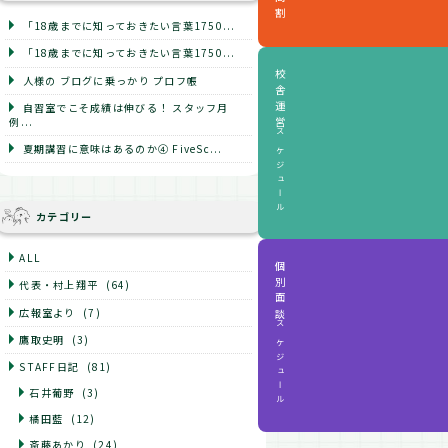
「18歳までに知っておきたい言葉1750...
「18歳までに知っておきたい言葉1750...
校舎運営
人様の ブログに乗っかり プロフ帳
自習室でこそ成績は伸びる！ スタッフ月
例...
スケジュール
夏期講習に意味はあるのか④ FiveSc...
カテゴリー
ALL
個別面談
代表・村上翔平
(64)
広報室より
(7)
スケジュール
鷹取史明
(3)
STAFF日記
(81)
石井葡野
(3)
橘田藍
(12)
斎藤あかり
(24)