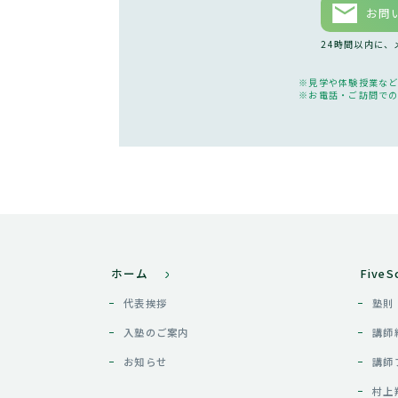
お問
24時間以内に
見学や体験授業な
お電話・ご訪問で
ホーム
Five
代表挨拶
塾則
入塾のご案内
講師
お知らせ
講師
村上