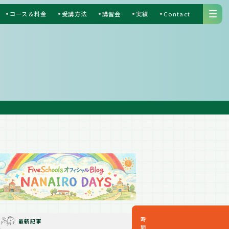
コース＆料金
受講方法
講習会
実績
Contact
S
時間割
最新記事