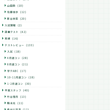
山田鈴
(10)
佐藤佳歩
(12)
新谷奈菜
(20)
入試情報
(2)
語彙テスト
(42)
実績
(16)
テストレビュー
(133)
入試
(18)
4月道コン
(28)
8月道コン
(21)
学テABC
(17)
10-11月道コン
(18)
1-2月道コン
(30)
卒業スタッフ
(40)
竹谷雪月
(13)
鶴未光
(11)
長谷川温音
(11)