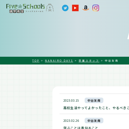
TOP
>
NANAIRO DAYS
>
卒業スタッフ
>
中谷友南
2023.03.15
中谷友南
高校生活やってよかったこと、やるべき
2023.02.26
中谷友南
学ぶことは真似ること