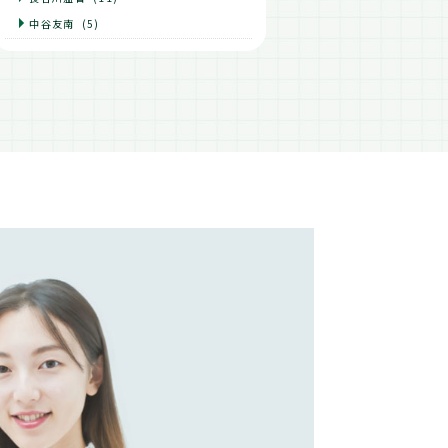
中谷友南
(5)