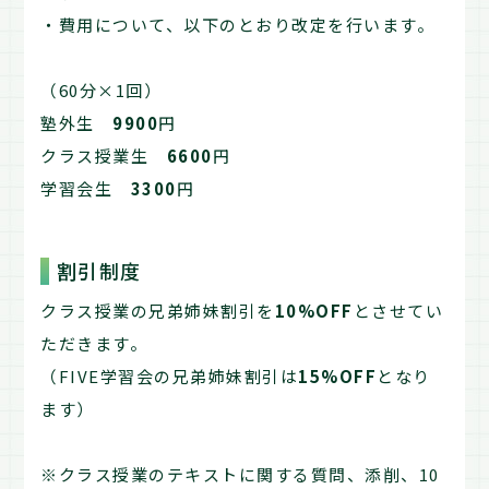
・費用について、以下のとおり改定を行います。
（60分×1回）
塾外生
9900
円
クラス授業生
6600
円
学習会生
3300
円
割引制度
クラス授業の兄弟姉妹割引を
10%OFF
とさせてい
ただきます。
（FIVE学習会の兄弟姉妹割引は
15%OFF
となり
ます）
※クラス授業のテキストに関する質問、添削、10